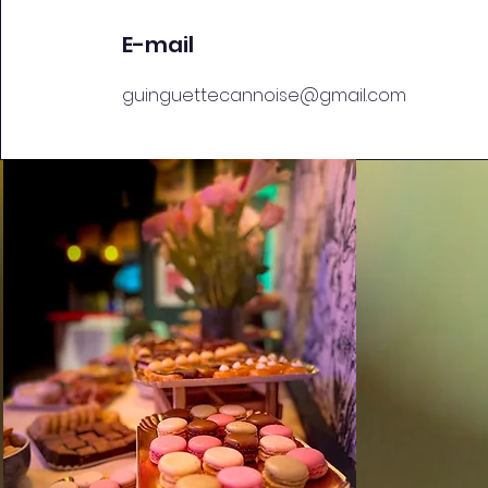
E-mail
guinguettecannoise@gmail.com